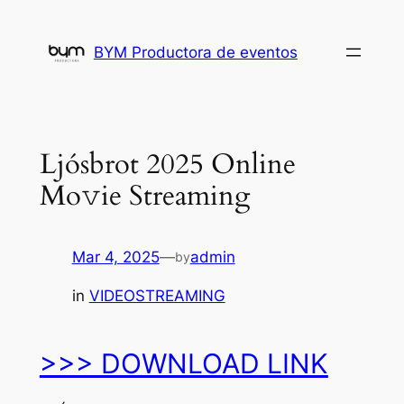
Skip
to
BYM Productora de eventos
content
Ljósbrot 2025 Online
Mo𝚟ie Streaming
Mar 4, 2025
—
admin
by
in
VIDEOSTREAMING
>>> DOWNLOAD LINK