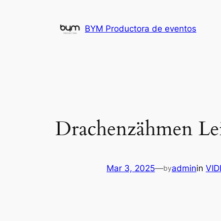
Skip
to
BYM Productora de eventos
content
Drachenzähmen Lei
Mar 3, 2025
—
admin
in
VI
by