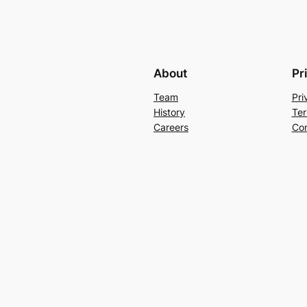
About
Pr
Team
Pri
History
Ter
Careers
Con