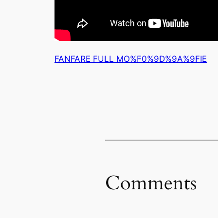
FANFARE FULL MO%F0%9D%9A%9FIE
Comments