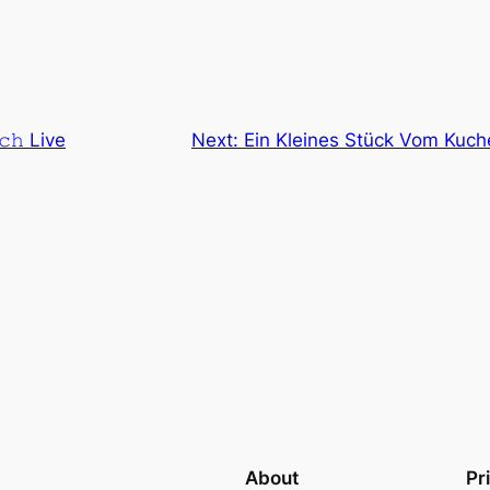
𝚑 Live
Next:
Ein Kleines Stück Vom Kuc
About
Pr