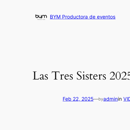
Skip
to
BYM Productora de eventos
content
Las Tres Sisters 20
Feb 22, 2025
—
admin
in
VI
by