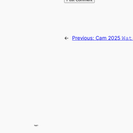
←
Previous:
Cam 2025 𝚆𝚊𝚝