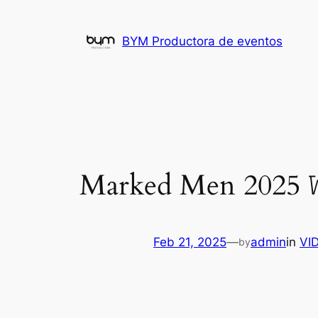
Skip
to
BYM Productora de eventos
content
Marked Men 2025 𝚆
Feb 21, 2025
—
admin
in
VI
by