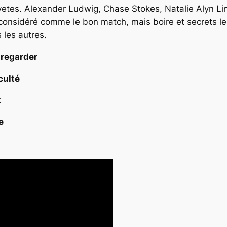
es. Alexander Ludwig, Chase Stokes, Natalie Alyn Lind
as considéré comme le bon match, mais boire et secrets le
 les autres.
 regarder
culté
x
e