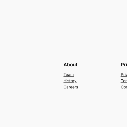
About
Pr
Team
Pri
History
Ter
Careers
Con