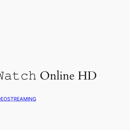
𝚊𝚝𝚌𝚑 Online HD
DEOSTREAMING